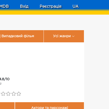
MDB
Вхід
Реєстрація
UA
Випадковий фільм
Усі жанри
4.8/10
12
Актори та персонажі