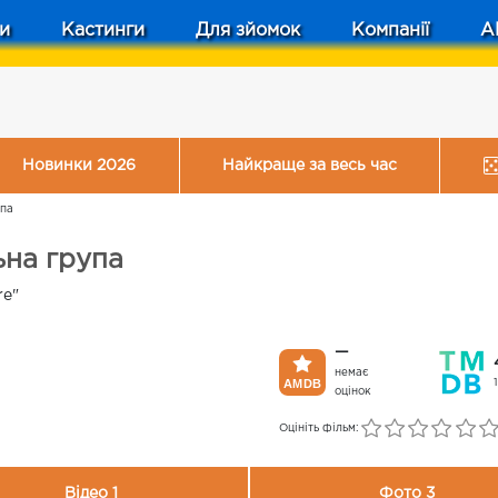
и
Кастинги
Для зйомок
Компанії
A
Новинки 2026
Найкраще за весь час
упа
ьна група
re"
—
немає
оцінок
Оцініть фільм:
Відео 1
Фото 3