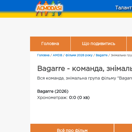
Талант
Головна
Що подивитись
Головна
/
AMDB
/
Фільми 2026 року
/
Bagarre
/
Знімальна гр
Bagarre - команда, знімал
Вся команда, знімальна група фільму "Bagar
Bagarre (2026)
Хронометраж:
0:0 (0 хв)
Всё про фільм