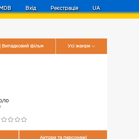
MDB
Вхід
Реєстрація
UA
Випадковий фільм
Усі жанри
0/10
0
Актори та персонажі