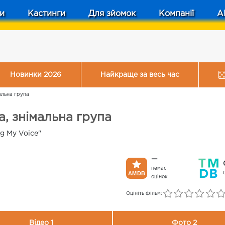
и
Кастинги
Для зйомок
Компанії
A
Новинки 2026
Найкраще за весь час
альна група
а, знімальна група
g My Voice"
—
немає
оцінок
Оцініть фільм:
Відео 1
Фото 2