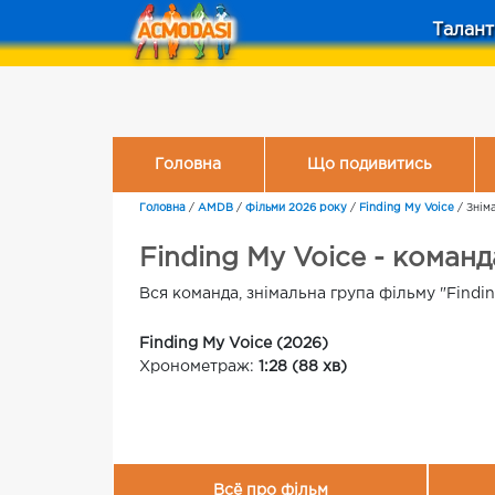
Талант
Головна
Що подивитись
Головна
/
AMDB
/
Фільми 2026 року
/
Finding My Voice
/
Знім
Finding My Voice - команд
Вся команда, знімальна група фільму "Findin
Finding My Voice (2026)
Хронометраж:
1:28 (88 хв)
Всё про фільм