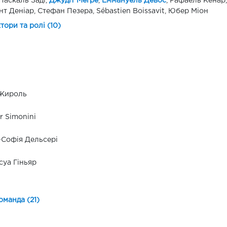
аскаль Заді,
Джудіт Мегре
,
Еммануель Девос
, Рафаель Кенар
нт Деніар, Стефан Пезера, Sébastien Boissavit, Юбер Міон
ктори та ролі (10)
Жироль
r Simonini
Софія Дельсері
уа Гіньяр
оманда (21)