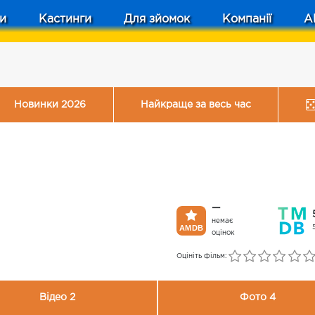
и
Кастинги
Для зйомок
Компанії
A
Новинки 2026
Найкраще за весь час
—
немає
оцінок
Оцініть фільм:
Відео 2
Фото 4