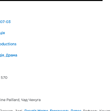
07
-
03
ція
oductions
ія
,
Драма
1 570
ine Paillard, Чад Ченуга