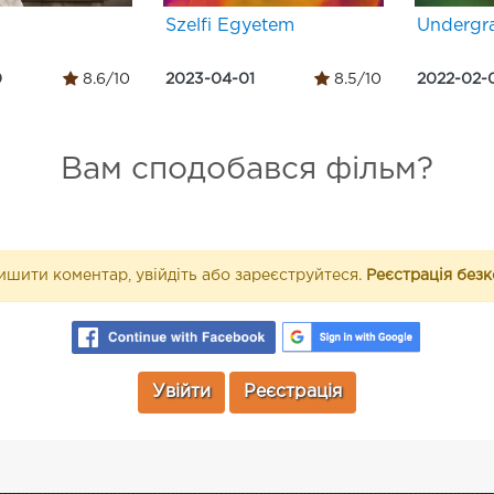
Szelfi Egyetem
Undergr
0
8.6/10
2023-04-01
8.5/10
2022-02-
Вам сподобався фільм?
шити коментар, увійдіть або зареєструйтеся.
Реєстрація без
Увійти
Реєстрація