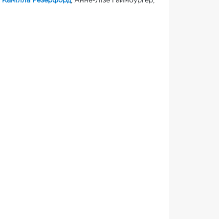
,
Камілла Резерфорд
, Анне-Лізе Гаймбурґер,