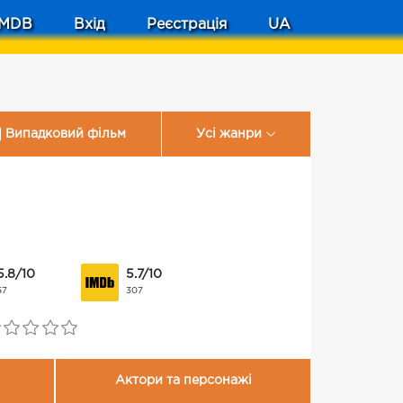
MDB
Вхід
Реєстрація
UA
Випадковий фільм
Усі жанри
5.8/10
5.7/10
57
307
Актори та персонажі