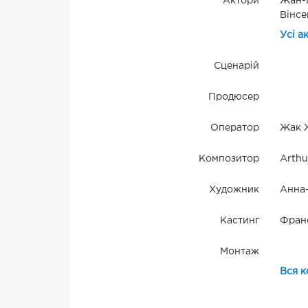
Актори
Жан-П
Вінсе
Усі а
Сценарій
Продюсер
Оператор
Жак 
Композитор
Arthu
Художник
Анна-
Кастинг
Франс
Монтаж
Вся к