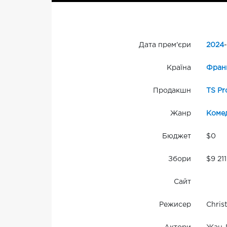
Дата прем'єри
2024
-
Країна
Фран
Продакшн
TS Pr
Жанр
Комед
Бюджет
$0
Збори
$9 21
Сайт
Режисер
Christ