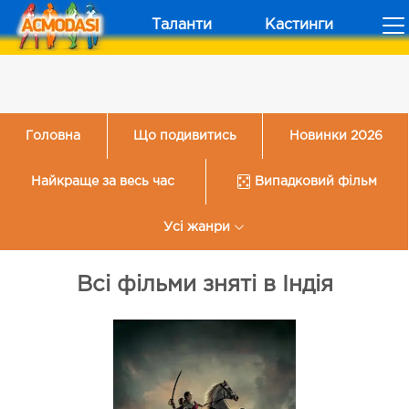
Таланти
Кастинги
Головна
Що подивитись
Новинки 2026
Найкраще за весь час
Випадковий фільм
Усі жанри
Всі фільми зняті в Індія