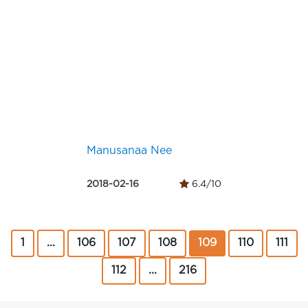
Manusanaa Nee
2018-02-16
6.4/10
1
...
106
107
108
109
110
111
112
...
216