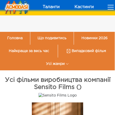
Таланти
Кастинги
Головна
Що подивитись
Новинки 2026
Найкраще за весь час
Випадковий фільм
Усі жанри
Усі фільми виробництва компанії
Sensito Films ()