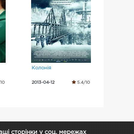
Колонія
/10
2013-04-12
5.4/10
аші сторінки у соц. мережах