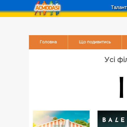
Талант
Головна
Що подивитись
Усі фі