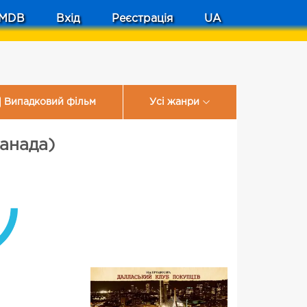
MDB
Вхід
Реєстрація
UA
Випадковий фільм
Усі жанри
Канада)