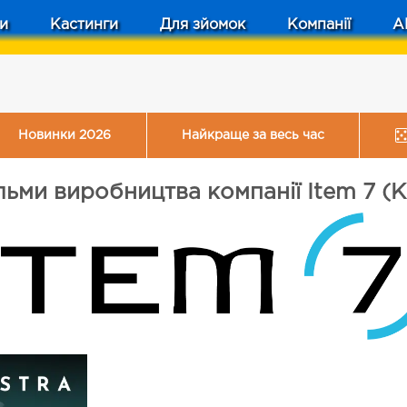
и
Кастинги
Для зйомок
Компанії
A
Новинки 2026
Найкраще за весь час
льми виробництва компанії Item 7 (