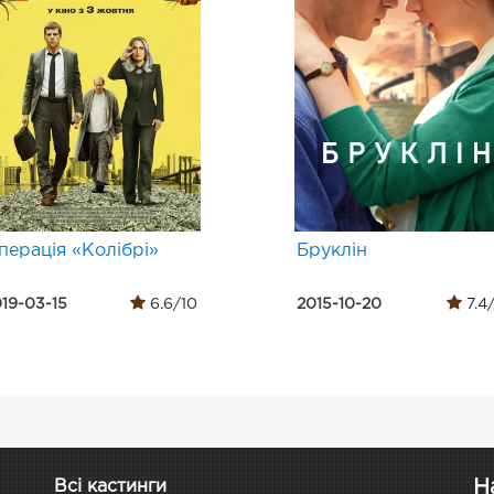
перація «Колібрі»
Бруклін
19-03-15
6.6/10
2015-10-20
7.4
Н
Всі кастинги