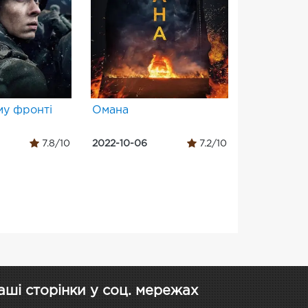
му фронті
Омана
7.8/10
2022-10-06
7.2/10
аші сторінки у соц. мережах