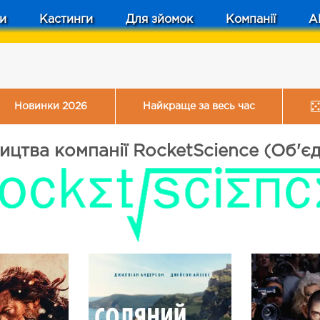
и
Кастинги
Для зйомок
Компанії
A
Новинки 2026
Найкраще за весь час
ицтва компанії RocketScience (Об'є