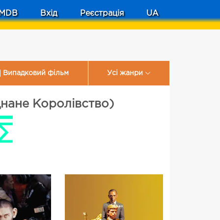
MDB
Вхід
Реєстрація
UA
Випадковий фільм
Усі жанри
днане Королівство)