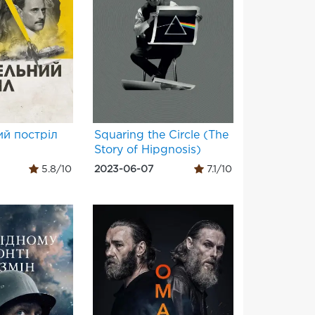
й постріл
Squaring the Circle (The
Story of Hipgnosis)
5.8/10
2023-06-07
7.1/10