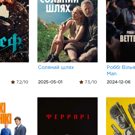
Соляний шлях
Роббі Вілья
Man
7.2/10
2025-05-01
7.5/10
2024-12-06