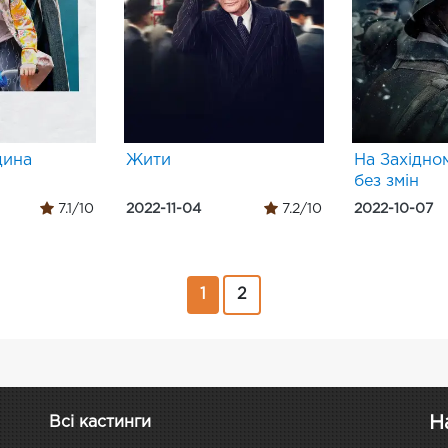
дина
Жити
На Західно
без змін
7.1/10
2022-11-04
7.2/10
2022-10-07
1
2
Н
Всі кастинги