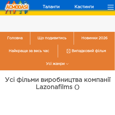
Таланти
Кастинги
Головна
Що подивитись
Новинки 2026
Найкраще за весь час
Випадковий фільм
Усі жанри
Усі фільми виробництва компанії
Lazonafilms ()