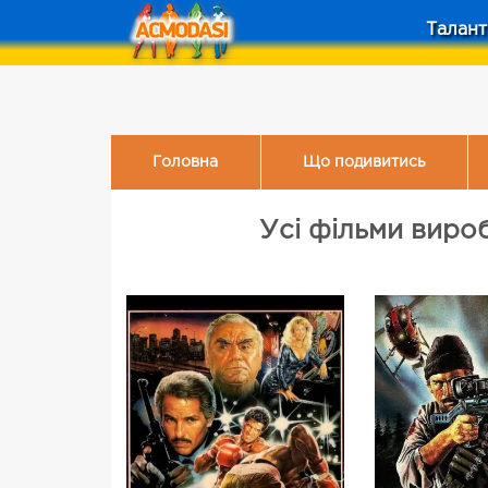
Талант
Головна
Що подивитись
Усі фільми вироб