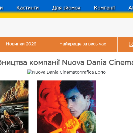
и
Кастинги
Для зйомок
Компанії
A
Новинки 2026
Найкраще за весь час
ництва компанії Nuova Dania Cinemat