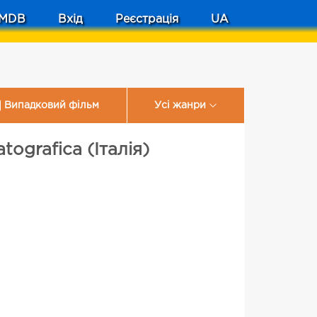
MDB
Вхід
Реєстрація
UA
Випадковий фільм
Усі жанри
ografica (Італія)