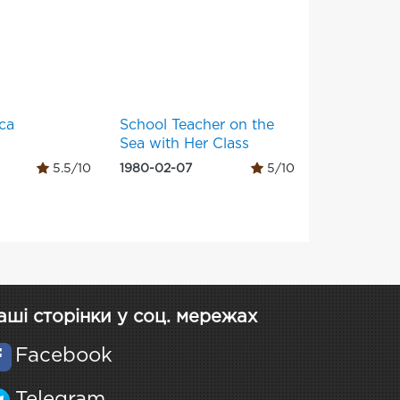
ca
School Teacher on the
Sea with Her Class
5.5/10
1980-02-07
5/10
аші сторінки у соц. мережах
Facebook