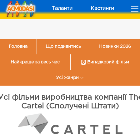
Таланти
Кастинги
Головна
Що подивитись
Новинки 2026
Найкраще за весь час
Випадковий фільм
Усі жанри
Усі фільми виробництва компанії Th
Cartel (Сполучені Штати)