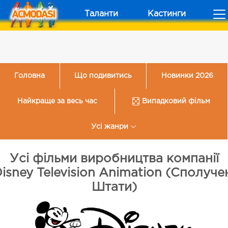
Таланти
Кастинги
Головна
Що подивитись
Новинки 2026
Найкраще за весь час
Випадковий фільм
Усі жанри
Усі фільми виробництва компанії
isney Television Animation (Сполуче
Штати)