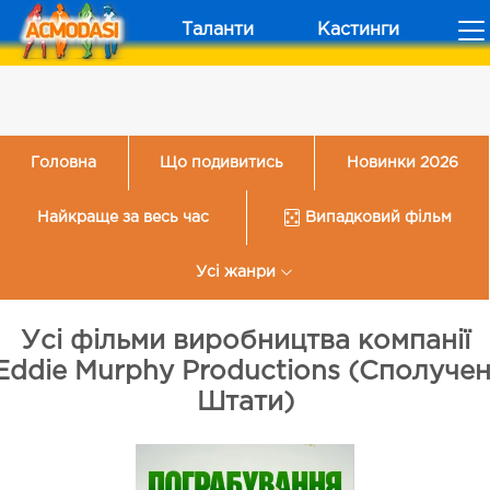
Таланти
Кастинги
Головна
Що подивитись
Новинки 2026
Найкраще за весь час
Випадковий фільм
Усі жанри
Усі фільми виробництва компанії
Eddie Murphy Productions (Сполучен
Штати)