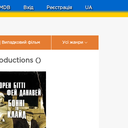
MDB
Вхід
Реєстрація
UA
Випадковий фільм
Усі жанри
oductions ()