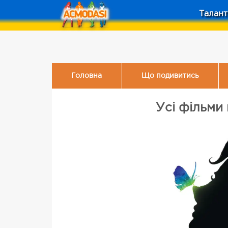
Талант
Головна
Що подивитись
Усі фільми 