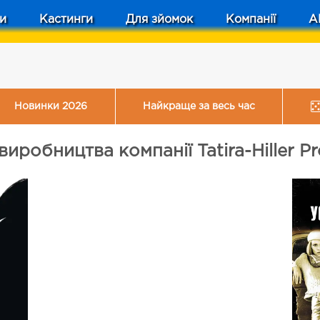
и
Кастинги
Для зйомок
Компанії
A
Новинки 2026
Найкраще за весь час
виробництва компанії Tatira-Hiller Pr