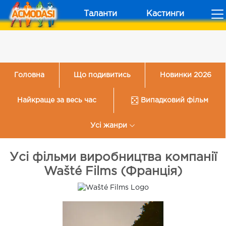
Таланти
Кастинги
Головна
Що подивитись
Новинки 2026
Найкраще за весь час
Випадковий фільм
Усі жанри
Усі фільми виробництва компанії
Wašté Films (Франція)