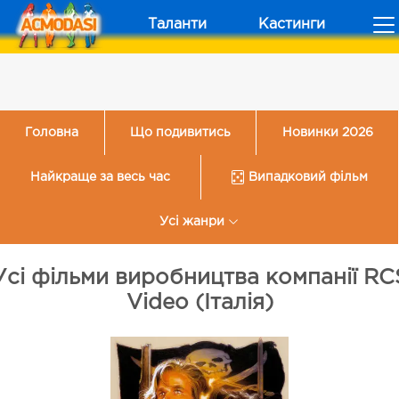
Таланти
Кастинги
Головна
Що подивитись
Новинки 2026
Найкраще за весь час
Випадковий фільм
Усі жанри
Усі фільми виробництва компанії RC
Video (Італія)