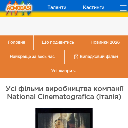
Таланти
Кастинги
Головна
Що подивитись
Новинки 2026
Найкраще за весь час
Випадковий фільм
Усі жанри
Усі фільми виробництва компанії
National Cinematografica (Італія)