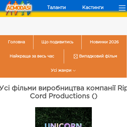
Таланти
Кастинги
Головна
Що подивитись
Новинки 2026
Найкраще за весь час
Випадковий фільм
Усі жанри
Усі фільми виробництва компанії Ri
Cord Productions ()