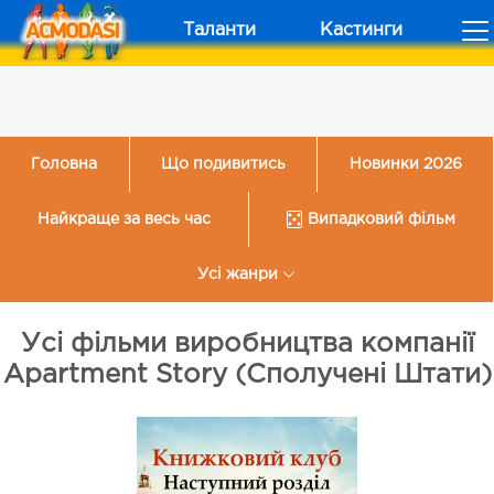
Таланти
Кастинги
Головна
Що подивитись
Новинки 2026
Найкраще за весь час
Випадковий фільм
Усі жанри
Усі фільми виробництва компанії
Apartment Story (Сполучені Штати)