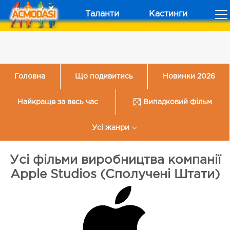
Таланти
Кастинги
Головна
Що подивитись
Новинки 2026
Найкраще за весь час
Випадковий фільм
Усі жанри
Усі фільми виробництва компанії
Apple Studios (Сполучені Штати)