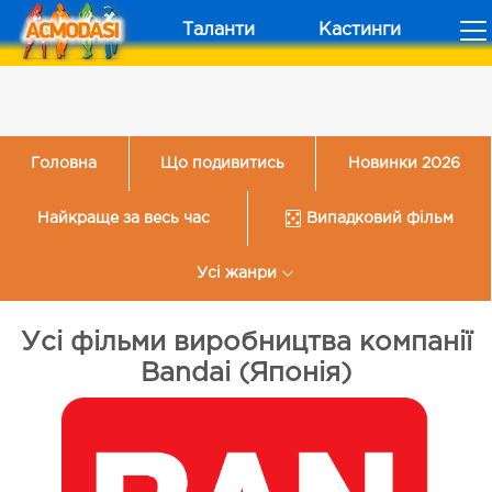
Таланти
Кастинги
Головна
Що подивитись
Новинки 2026
Найкраще за весь час
Випадковий фільм
Усі жанри
Усі фільми виробництва компанії
Bandai (Японія)