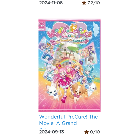
2024-11-08
7.2/10
Wonderful PreCure! The
Movie: A Grand
Adventure in a
2024-09-13
0/10
Thrilling♡Game World!