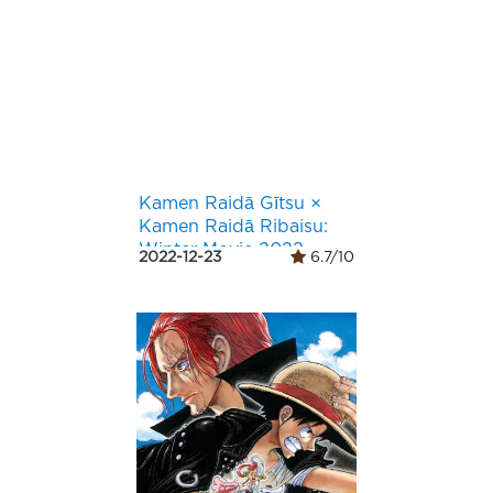
Kamen Raidā Gītsu ×
Kamen Raidā Ribaisu:
Winter Movie 2022
2022-12-23
6.7/10