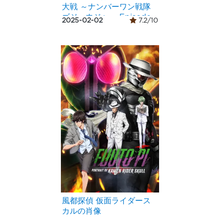
大戦 ～ナンバーワン戦隊
ゴジュウジャー Episode
2025-02-02
7.2/10
0～
風都探偵 仮面ライダース
カルの肖像