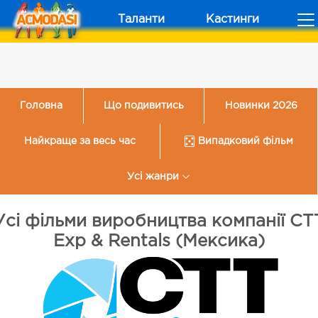
Таланти
Кастинги
Головна
Що подивитись
Новинки 2026
Найкраще за весь час
Випадковий фільм
Усі жанри
Усі фільми виробництва компанії CT
Exp & Rentals (Мексика)