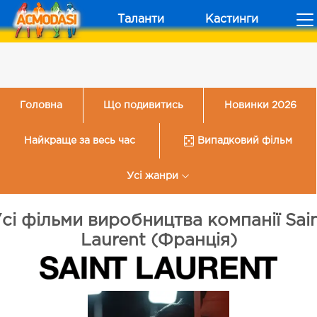
Таланти
Кастинги
Головна
Що подивитись
Новинки 2026
Найкраще за весь час
Випадковий фільм
Усі жанри
сі фільми виробництва компанії Sai
Laurent (Франція)