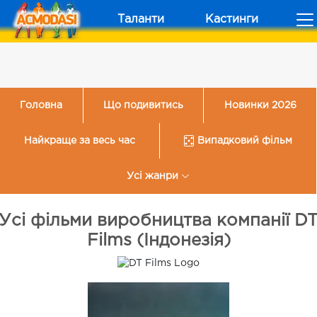
Таланти
Кастинги
Головна
Що подивитись
Новинки 2026
Найкраще за весь час
Випадковий фільм
Усі жанри
Усі фільми виробництва компанії D
Films (Індонезія)