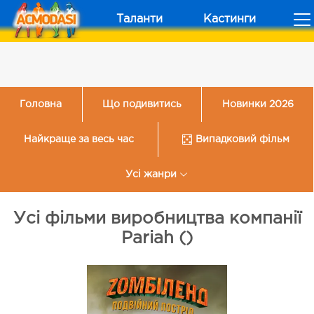
Таланти
Кастинги
Головна
Що подивитись
Новинки 2026
Найкраще за весь час
Випадковий фільм
Усі жанри
Усі фільми виробництва компанії
Pariah ()