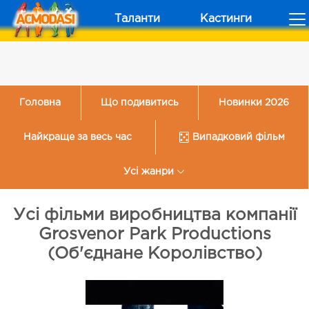
Таланти
Кастинги
Головна
Що подивитись
Новинки 2026
Найкраще за весь час
Випадковий фільм
Усі жанри
Усі фільми виробництва компанії
Grosvenor Park Productions
(Об'єднане Королівство)