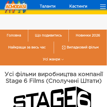
Таланти
Кастинги
Головна
Що подивитись
Новинки 2026
Найкраще за весь час
Випадковий фільм
Усі жанри
Усі фільми виробництва компанії
Stage 6 Films (Сполучені Штати)