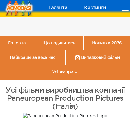
Таланти
Кастинги
Головна
Що подивитись
Новинки 2026
Найкраще за весь час
Випадковий фільм
Усі жанри
Усі фільми виробництва компанії
Paneuropean Production Pictures
(Італія)