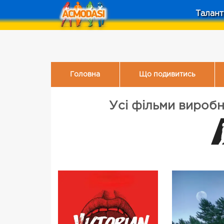
Талант
Головна
Що подивитись
Усі фільми вироб