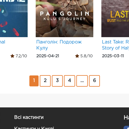
mal
Панголін: Подорож
Last Take: 
Кулу
Story of Ha
7.2/10
2025-04-21
5.8/10
2025-03-11
1
2
3
4
...
6
Н
Всі кастинги