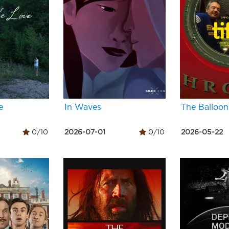
e
In Waves
The Balloon
0/10
2026-07-01
0/10
2026-05-22