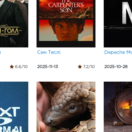
л
Син Теслі
Depeche M
6.6/10
2025-11-13
7.2/10
2025-10-28