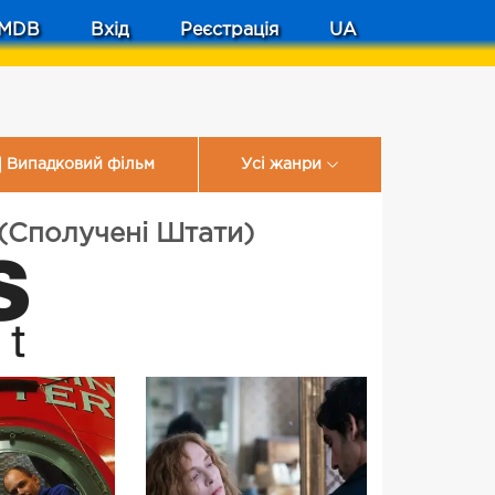
MDB
Вхід
Реєстрація
UA
Випадковий фільм
Усі жанри
(Сполучені Штати)