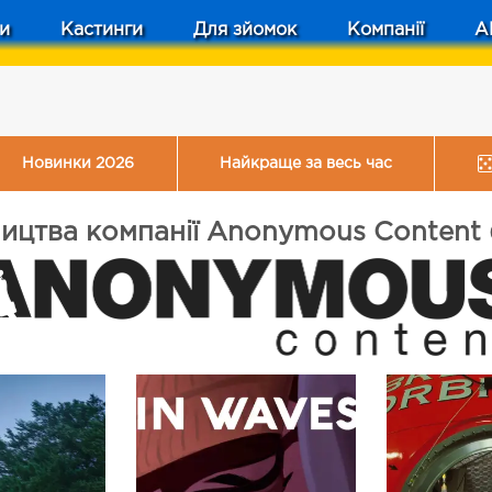
и
Кастинги
Для зйомок
Компанії
A
Новинки 2026
Найкраще за весь час
ництва компанії Anonymous Content 