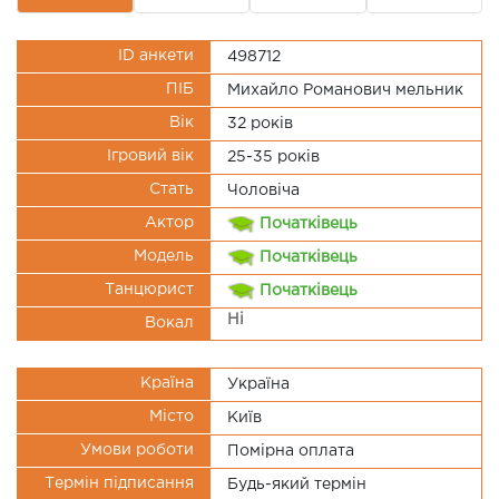
ID анкети
498712
ПІБ
Михайло Романович мельник
Вік
32 рокiв
Ігровий вік
25-35 років
Стать
Чоловіча
Актор
Початківець
Модель
Початківець
Танцюрист
Початківець
Ні
Вокал
Країна
Україна
Місто
Київ
Умови роботи
Помірна оплата
Термін підписання
Будь-який термін