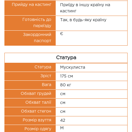
Прийду на кастинг
Приїду в іншу країну на
кастинг
Готовність до
Так, в будь-яку країну
переїзду
Є
Закордонний
паспорт
Статура
Статура
Мускулиста
Зріст
175 см
Вага
80 кг
Обхват грудей
см
Обхват талії
см
Обхват стегон
см
Розмір взуття
42
M
Розмір одягу