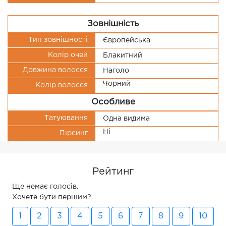
Зовнішність
Тип зовнішності
Європейська
Колір очей
Блакитний
Довжина волосся
Наголо
Чорний
Колір волосся
Особливе
Татуювання
Одна видима
Ні
Пірсинг
Рейтинг
Ще немає голосів.
Хочете бути першим?
1
2
3
4
5
6
7
8
9
10