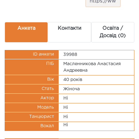
Анкета
Контакти
Освіта /
Досвід (0)
ID анкети
39988
ПІБ
Масленникова Анастасия
Андреевна
Вік
40 рокiв
Стать
Жіноча
Актор
Ні
Модель
Ні
Танцюрист
Ні
Ні
Вокал