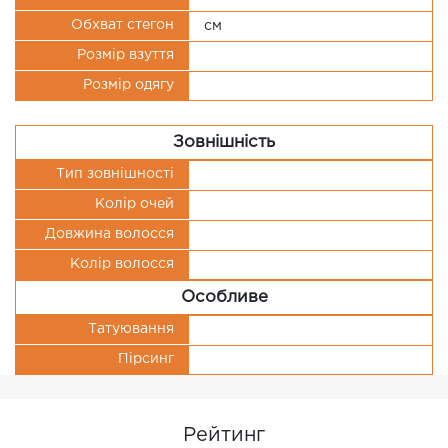
Обхват стегон
см
Розмір взуття
Розмір одягу
Зовнішність
Тип зовнішності
Колір очей
Довжина волосся
Колір волосся
Особливе
Татуювання
Пірсинг
Рейтинг