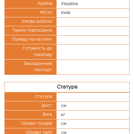
Країна
Україна
Місто
Київ
Умови роботи
Термін підписання
Прийду на кастинг
Готовність до
переїзду
Закордонний
паспорт
Статура
Статура
Зріст
см
Вага
кг
Обхват грудей
см
Обхват талії
см