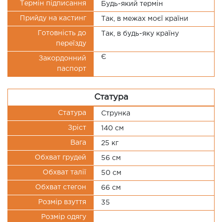
Термін підписання
Будь-який термін
Прийду на кастинг
Так, в межах моєї країни
Готовність до
Так, в будь-яку країну
переїзду
Є
Закордонний
паспорт
Статура
Статура
Струнка
Зріст
140 см
Вага
25 кг
Обхват грудей
56 см
Обхват талії
50 см
Обхват стегон
66 см
Розмір взуття
35
Розмір одягу