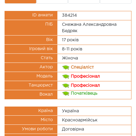
ID анкети
384214
ПІБ
Снежана Александровна
Бедряк
Вік
17 рокiв
Ігровий вік
8-11 років
Стать
Жіноча
Актор
Спеціаліст
Модель
Професіонал
Танцюрист
Професіонал
Початківець
Вокал
Країна
Україна
Місто
Красноармійськ
Умови роботи
Договірна