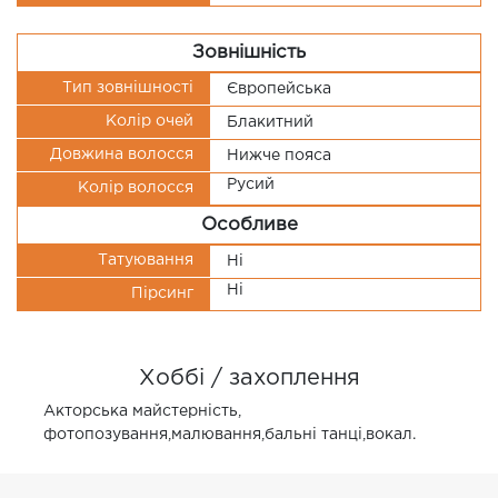
Зовнішність
Тип зовнішності
Європейська
Колір очей
Блакитний
Довжина волосся
Нижче пояса
Русий
Колір волосся
Особливе
Татуювання
Ні
Ні
Пірсинг
Хоббі / захоплення
Акторська майстерність,
фотопозування,малювання,бальні танці,вокал.