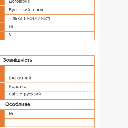
и
Договірна
я
Будь-який термін
г
Тільки в моєму місті
у
Ні
Є
т
Зовнішність
і
й
Блакитний
я
Коротко
Світло-русявий
я
Особливе
я
Ні
г