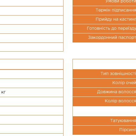
Умови робот
Термін підписанн
Прийду на кастин
Готовність до переїзд
Закордонний паспор
Тип зовнішност
Колір оче
Довжина волосс
 кг
Колір волосс
Татуюванн
Пірсин