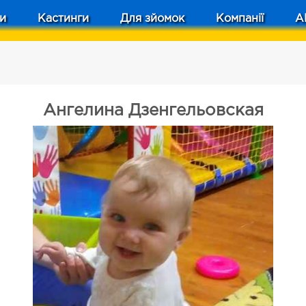
и
Кастинги
Для зйомок
Компанії
A
Ангелина Дзенгельовская