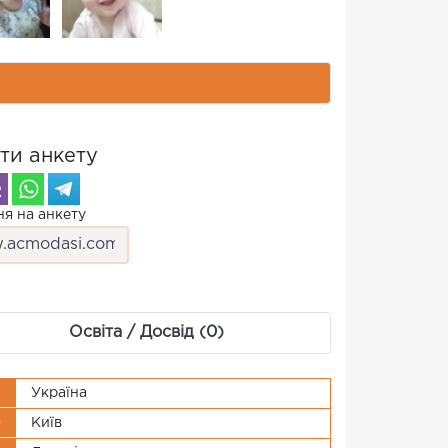
ти анкету
я на анкету
Освіта / Досвід (0)
а
Україна
о
Київ