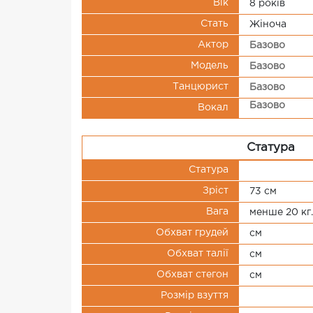
Вік
8 рокiв
Стать
Жіноча
Актор
Базово
Модель
Базово
Танцюрист
Базово
Базово
Вокал
Статура
Статура
Зріст
73 см
Вага
менше 20 кг.
Обхват грудей
см
Обхват талії
см
Обхват стегон
см
Розмір взуття