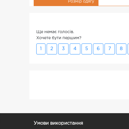
Розмір одягу
Ще немає голосів.
Хочете бути першим?
1
2
3
4
5
6
7
8
Умови використання