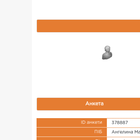
Анкета
ID анкети
378887
ПІБ
Ангелина Ма