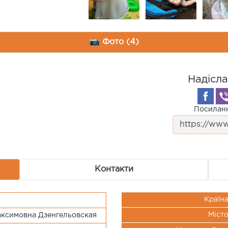
📷 Фото (4)
Надісла
Посиланн
Контакти
Країн
Міст
ксимовна Дзенгельовская