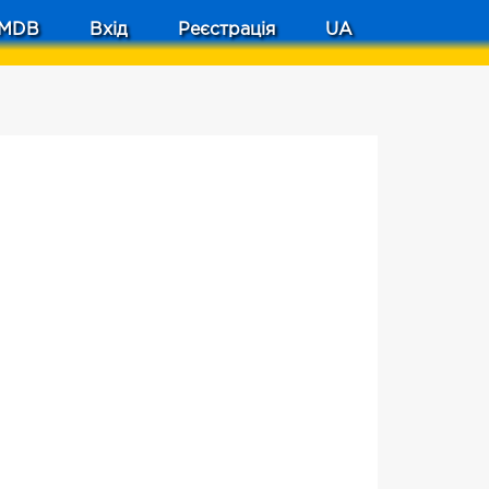
MDB
Вхід
Реєстрація
UA